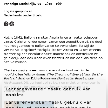
Verenigd Koninkrijk, VS
2019
100’
Engels gesproken
OVER LANTARENVENSTER
Nederlands ondertiteld
Wat we doen
Werken bij
Wie is wie
Word vriend
Het is 1862. Ballonvaarster Amelia Wren en wetenschapper
James Glaisher ondernemen samen een expeditie met als doel
Historie
het hoogterecord ballonvaren te verbreken. Terwijl de
Partners
wereld vol ongeloof toekijkt, komen Amelia en James steeds
Huisregels
dichter bij een revolutionaire doorbraak en ontdekken ze
geleidelijk aan ook meer over zichzelf en hun doel als mens op
Privacyverklaring
het vasteland.
Integriteits- en gedragscode
The Aeronauts
is een waargebeurd verhaal met in de
Duurzaamheid
hoofdrollen Felicity Jones
(The Theory of Everything, On the
Culturele boycot Israël
Basis of Sex)
en Eddie Redmayne
(Fantastic Beasts, Les
Ruimte voor artistieke vrijheid – VNPF
Misérables)
. Dit verhaal vol actie, romantiek en avontuur is
een ode aan het eeuwige verlangen van de mens naar
LantarenVenster maakt gebruik van
vooruitgang.
cookies
LantarenVenster maakt gebruik van