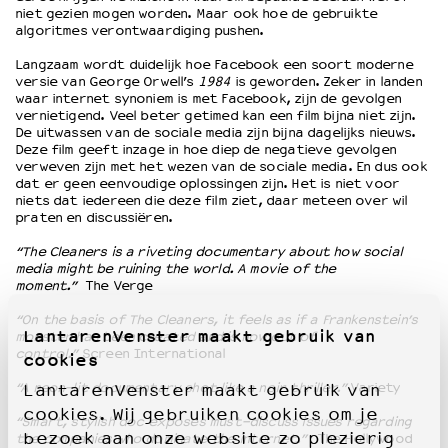
niet gezien mogen worden. Maar ook hoe de gebruikte
algoritmes verontwaardiging pushen.
Langzaam wordt duidelijk hoe Facebook een soort moderne
versie van George Orwell’s
1984
is geworden. Zeker in landen
waar internet synoniem is met Facebook, zijn de gevolgen
vernietigend. Veel beter getimed kan een film bijna niet zijn.
De uitwassen van de sociale media zijn bijna dagelijks nieuws.
Deze film geeft inzage in hoe diep de negatieve gevolgen
verweven zijn met het wezen van de sociale media. En dus ook
dat er geen eenvoudige oplossingen zijn. Het is niet voor
niets dat iedereen die deze film ziet, daar meteen over wil
praten en discussiëren.
“The Cleaners is a riveting documentary about how social
media might be ruining the world. A movie of the
moment.”
The Verge
“On the basis of The Cleaners, it feels as if a Frankenstein’s
LantarenVenster maakt gebruik van
monster has been created and is now out of
control.”
Screen International
cookies
“A neon-lit documentary shot like a noir thriller.”
Variety
LantarenVenster maakt gebruik van
cookies. Wij gebruiken cookies om je
“Smart, stylish doc exposes must-discuss issues regarding
bezoek aan onze website zo plezierig
the companies who dominate the internet.”
The Hollywood