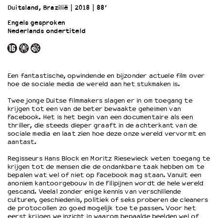
Duitsland, Brazilië
2018
88’
Engels gesproken
OVER LANTARENVENSTER
Nederlands ondertiteld
Wat we doen
Werken bij
Wie is wie
Word vriend
Een fantastische, opwindende en bijzonder actuele film over
hoe de sociale media de wereld aan het stukmaken is.
Historie
Partners
Twee jonge Duitse filmmakers slagen er in om toegang te
Huisregels
krijgen tot een van de beter bewaakte geheimen van
Facebook. Het is het begin van een documentaire als een
Privacyverklaring
thriller, die steeds dieper graaft in de achterkant van de
Integriteits- en gedragscode
sociale media en laat zien hoe deze onze wereld vervormt en
aantast.
Duurzaamheid
Culturele boycot Israël
Regisseurs Hans Block en Moritz Riesewieck weten toegang te
Ruimte voor artistieke vrijheid – VNPF
krijgen tot de mensen die de ondankbare taak hebben om te
bepalen wat wel of niet op Facebook mag staan. Vanuit een
anoniem kantoorgebouw in de Filipijnen wordt de hele wereld
gescand. Veelal zonder enige kennis van verschillende
culturen, geschiedenis, politiek of seks proberen de cleaners
de protocollen zo goed mogelijk toe te passen. Voor het
eerst krijgen we inzicht in waarom bepaalde beelden wel of