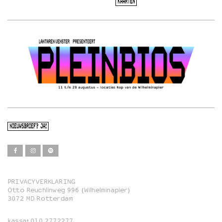
KAARTEN
NIEUWSBRIEF? JA!
PRIVACYVERKLARING
Otto Reuchlinweg 996 (Wilhelminapier)
Film
3072 MD Rotterdam
Muziek
kassa:
010 2772277