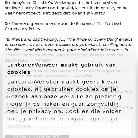
Sotheby’s en Christie’s. Veelzeggend is het verhaal van
schilder Larry Poons: ooit gewild, later uit de gratie, en nu
weer herontdekt. Wat zegt dat over zijn kunst?
De film werd genomineerd voor de Sundance Film Festival
Grand Jury Prize.
“Brilliant and captivating. […] ‘The Price of Everything’ exalts
in the spirt of art over commerce, yet what’s thrilling about
the film — and what echoes in your mind after it’s over — is
that it captures all the ways those two forces can’t be
separated.” – Variety
LantarenVenster maakt gebruik van
“Input from an impressive lineup of art-world megastars…
cookies
gives the film heft and scope.” – Guardian
LantarenVenster maakt gebruik van
“‘The Price of Everything’ reveals how the $400-million
cookies. Wij gebruiken cookies om je
sausage is made, how capitalism has turned art from idea into
bezoek aan onze website zo plezierig
inventory.” – LA Times
mogelijk te maken en gaan zorgvuldig
“A fascinating film, as educational as it is entertaining.” – The
met je privacy om. Cookies die volgen
Gate
hoe jij met de site omgaat zijn altijd
anoniem.