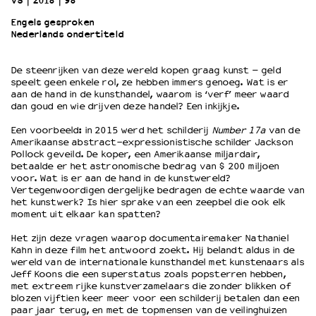
VS
2018
98’
Engels gesproken
Nederlands ondertiteld
OVER LANTARENVENSTER
Wat we doen
De steenrijken van deze wereld kopen graag kunst – geld
Werken bij
speelt geen enkele rol, ze hebben immers genoeg. Wat is er
Wie is wie
aan de hand in de kunsthandel, waarom is ‘verf’ meer waard
Word vriend
dan goud en wie drijven deze handel? Een inkijkje.
Historie
Een voorbeeld: in 2015 werd het schilderij
Number 17a
van de
Partners
Amerikaanse abstract-expressionistische schilder Jackson
Pollock geveild. De koper, een Amerikaanse miljardair,
Huisregels
betaalde er het astronomische bedrag van $ 200 miljoen
Privacyverklaring
voor. Wat is er aan de hand in de kunstwereld?
Integriteits- en gedragscode
Vertegenwoordigen dergelijke bedragen de echte waarde van
het kunstwerk? Is hier sprake van een zeepbel die ook elk
Duurzaamheid
moment uit elkaar kan spatten?
Culturele boycot Israël
Het zijn deze vragen waarop documentairemaker Nathaniel
Ruimte voor artistieke vrijheid – VNPF
Kahn in deze film het antwoord zoekt. Hij belandt aldus in de
wereld van de internationale kunsthandel met kunstenaars als
Jeff Koons die een superstatus zoals popsterren hebben,
met extreem rijke kunstverzamelaars die zonder blikken of
blozen vijftien keer meer voor een schilderij betalen dan een
paar jaar terug, en met de topmensen van de veilinghuizen