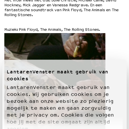
Met interviews met o.a. Julie Christie, Michael Caine, David
Hockney, Mick Jagger en Vanessa Redgrave. En een
fantastische soundtrack van Pink Floyd, The Animals en The
OVER LANTARENVENSTER
Rolling Stones.
Wat we doen
Werken bij
Muziek: Pink Floyd, The Animals, The Rolling Stones.
Wie is wie
Word vriend
Historie
Partners
Huisregels
Privacyverklaring
LantarenVenster maakt gebruik van
Integriteits- en gedragscode
cookies
Duurzaamheid
LantarenVenster maakt gebruik van
Culturele boycot Israël
cookies. Wij gebruiken cookies om je
Ruimte voor artistieke vrijheid – VNPF
bezoek aan onze website zo plezierig
mogelijk te maken en gaan zorgvuldig
met je privacy om. Cookies die volgen
hoe jij met de site omgaat zijn altijd
anoniem.