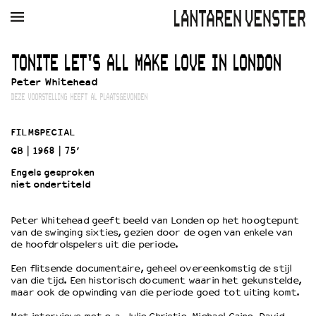
AGENDA
FILM
MUZIEK
RESTAURANT
VERHUUR
TONITE LET'S ALL MAKE LOVE IN LONDON
Peter Whitehead
Winkelmandje
Zoek
DEZE VOORSTELLING HEEFT AL PLAATSGEVONDEN
PLAN JE BEZOEK
FILMSPECIAL
Openingstijden & contact
GB
1968
75’
Bereikbaarheid
Engels gesproken
Kaartverkoop
niet ondertiteld
Peter Whitehead geeft beeld van Londen op het hoogtepunt
EDUCATIE
van de swinging sixties, gezien door de ogen van enkele van
de hoofdrolspelers uit die periode.
Schoolvoorstellingen
Filmprogramma’s Primair Onderwijs
Een flitsende documentaire, geheel overeenkomstig de stijl
van die tijd. Een historisch document waarin het gekunstelde,
Filmprogramma’s VO/MBO
maar ook de opwinding van die periode goed tot uiting komt.
Speciale educatieprogramma’s