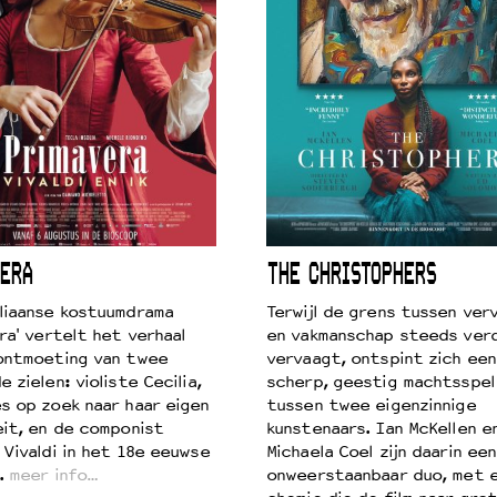
ERA
THE CHRISTOPHERS
liaanse kostuumdrama
Terwijl de grens tussen verv
ra' vertelt het verhaal
en vakmanschap steeds ver
ontmoeting van twee
vervaagt, ontspint zich een
 zielen: violiste Cecilia,
scherp, geestig machtsspel
s op zoek naar haar eigen
tussen twee eigenzinnige
eit, en de componist
kunstenaars. Ian McKellen e
 Vivaldi in het 18e eeuwse
Michaela Coel zijn daarin een
.
meer info…
onweerstaanbaar duo, met 