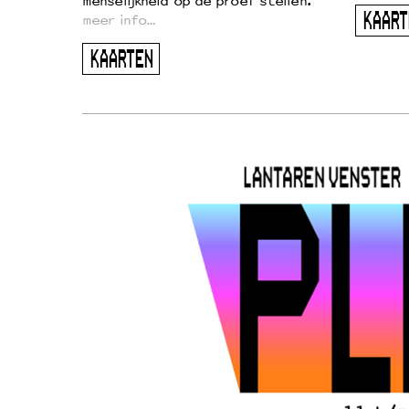
menselijkheid op de proef stellen.
KAART
meer info…
KAARTEN