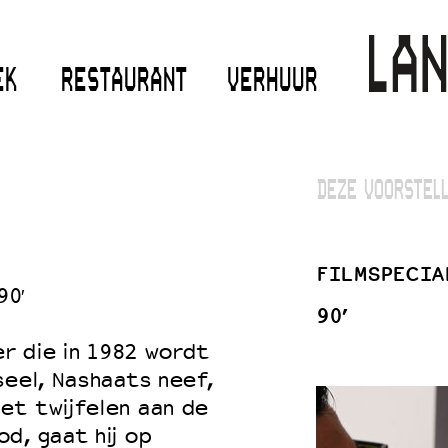
EK
RESTAURANT
VERHUUR
DEZE VOORSTELL
FILMSPECIA
90′
90’
er die in 1982 wordt
seel, Nashaats neef,
et twijfelen aan de
d, gaat hij op