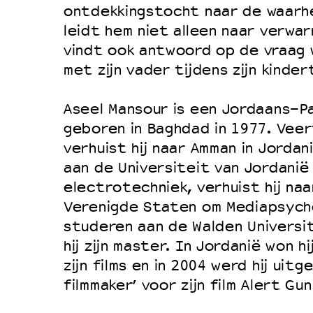
Filmprogramma’s VO/MBO
ontdekkingstocht naar de waarh
Speciale educatieprogramma’s
leidt hem niet alleen naar verwar
vindt ook antwoord op de vraag 
met zijn vader tijdens zijn kinder
OVER LANTARENVENSTER
Aseel Mansour is een Jordaans-Pa
Wat we doen
geboren in Baghdad in 1977. Veer
Werken bij
verhuist hij naar Amman in Jordan
Wie is wie
aan de Universiteit van Jordanië 
Word vriend
electrotechniek, verhuist hij naa
Verenigde Staten om Mediapsych
Historie
studeren aan de Walden Universit
Partners
hij zijn master. In Jordanië won hi
Huisregels
zijn films en in 2004 werd hij ui
Privacyverklaring
filmmaker’ voor zijn film Alert Gun
Integriteits- en gedragscode