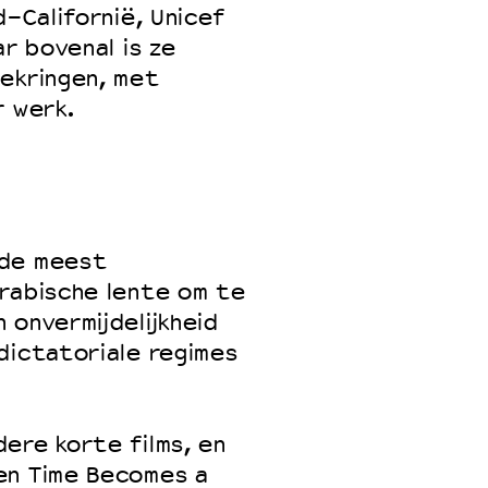
d-Californië, Unicef
ar bovenal is ze
iekringen, met
r werk.
 de meest
Arabische lente om te
 onvermijdelijkheid
dictatoriale regimes
ere korte films, en
en Time Becomes a