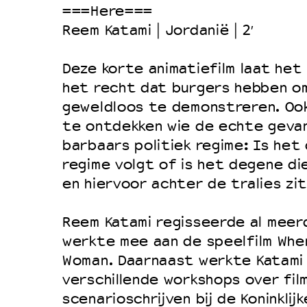
===Here===
Duurzaamheid
Reem Katami | Jordanië | 2′
Culturele boycot Israël
Ruimte voor artistieke vrijheid –
Deze korte animatiefilm laat het 
het recht dat burgers hebben o
geweldloos te demonstreren. Oo
te ontdekken wie de echte geva
barbaars politiek regime: Is het
regime volgt of is het degene di
en hiervoor achter de tralies zit
Reem Katami regisseerde al meerd
werkte mee aan de speelfilm Whe
Woman. Daarnaast werkte Katami
verschillende workshops over fil
scenarioschrijven bij de Koninklijk