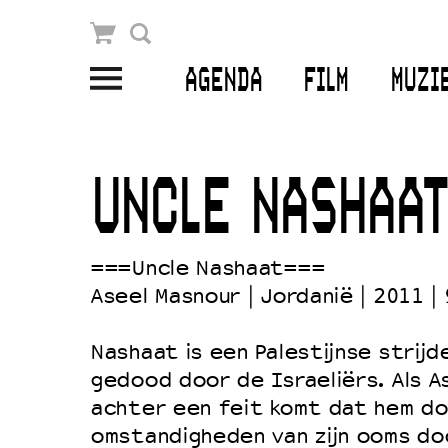
Winkelmandje
Zoek
AGENDA
FILM
MUZI
PLAN JE BEZOEK
Openingstijden & contact
UNCLE NASHAAT
Bereikbaarheid
Kaartverkoop
===Uncle Nashaat===
Aseel Masnour | Jordanië | 2011 | 
EDUCATIE
Nashaat is een Palestijnse strijd
Schoolvoorstellingen
gedood door de Israeliërs. Als A
achter een feit komt dat hem do
Filmprogramma’s Primair Onderwijs
omstandigheden van zijn ooms doo