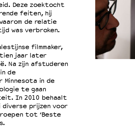
eid. Deze zoektocht
rende feiten, hij
waarom de relatie
tijd was verbroken.
lestijnse filmmaker,
tien jaar later
ië. Na zijn afstuderen
in de
r Minnesota in de
ologie te gaan
eit. In 2010 behaalt
j diverse prijzen voor
tgeroepen tot ‘Beste
s.