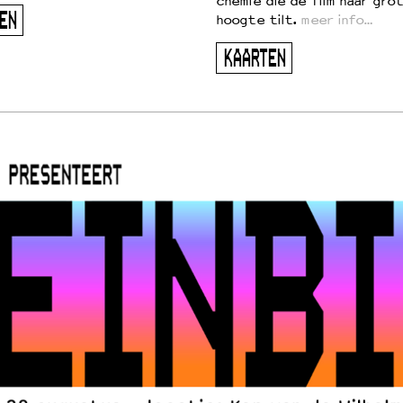
chemie die de film naar gro
EN
hoogte tilt.
meer info…
KAARTEN