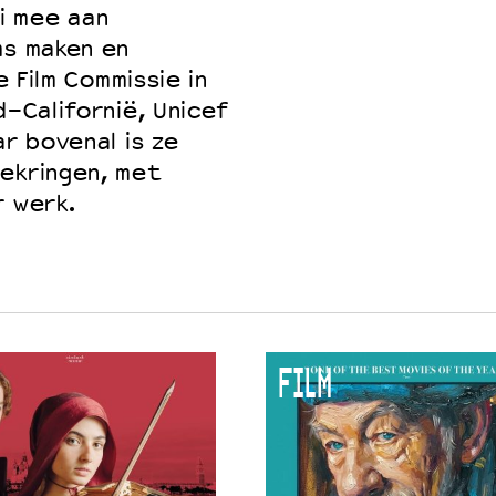
i mee aan
ms maken en
e Film Commissie in
d-Californië, Unicef
ar bovenal is ze
iekringen, met
r werk.
FILM