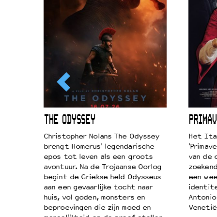
ICL
THE ODYSSEY
PRIMAV
k je de
Christopher Nolans The Odyssey
Het Ita
aires
brengt Homerus' legendarische
'Primave
on
epos tot leven als een groots
van de 
…
avontuur. Na de Trojaanse Oorlog
zoekende
begint de Griekse held Odysseus
een wee
aan een gevaarlijke tocht naar
identit
huis, vol goden, monsters en
Antonio
beproevingen die zijn moed en
Venetië