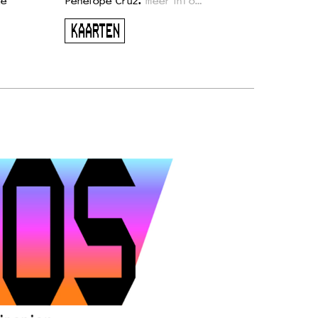
te
Penelope Cruz.
meer info…
KAARTEN