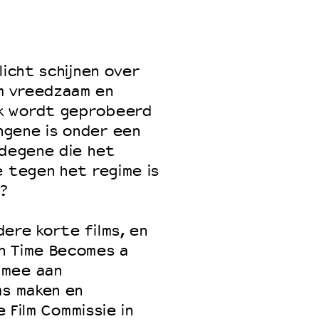
 VNPF
licht schijnen over
m vreedzaam en
k wordt geprobeerd
ngene is onder een
 degene die het
e tegen het regime is
?
ere korte films, en
n Time Becomes a
 mee aan
ms maken en
e Film Commissie in