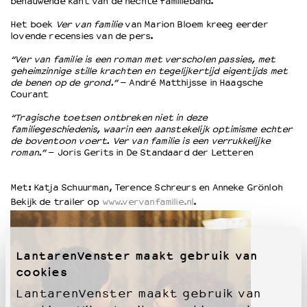
benauwende kant van de hechte familieband.
Het boek
Ver van familie
van Marion Bloem kreeg eerder
OVER LANTARENVENSTER
lovende recensies van de pers.
Wat we doen
“Ver van familie is een roman met verscholen passies, met
Werken bij
geheimzinnige stille krachten en tegelijkertijd eigentijds met
de benen op de grond.”
– André Matthijsse in Haagsche
Wie is wie
Courant
Word vriend
“Tragische toetsen ontbreken niet in deze
Historie
familiegeschiedenis, waarin een aanstekelijk optimisme echter
Partners
de boventoon voert. Ver van familie is een verrukkelijke
Huisregels
roman.”
– Joris Gerits in De Standaard der Letteren
Privacyverklaring
Integriteits- en gedragscode
Met: Katja Schuurman, Terence Schreurs en Anneke Grönloh
Duurzaamheid
Bekijk de trailer op
www.vervanfamilie.nl
.
Culturele boycot Israël
Ruimte voor artistieke vrijheid – VNPF
LantarenVenster maakt gebruik van
cookies
LantarenVenster maakt gebruik van