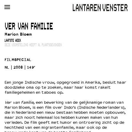
AGENDA
FILM
MUZIEK
RESTAURANT
VERHUUR
VER VAN FAMILIE
Marion Bloem
Winkelmandje
Zoek
LAATSTE WEEK
DEZE VOORSTELLING HEEFT AL PLAATSGEVONDEN
PLAN JE BEZOEK
Openingstijden & contact
FILMSPECIAL
Bereikbaarheid
NL
2008
149’
Kaartverkoop
Een jonge Indische vrouw, opgegroeid in Amerika, besluit haar
doodzieke oma op te zoeken, maar haar komst rakelt
familiegeheimen en taboes op.
EDUCATIE
Ver van familie
, een bewerking van de gelijknamige roman van
Schoolvoorstellingen
Marion Bloem, is een film over Indo’s (Indische Nederlanders),
Filmprogramma’s Primair Onderwijs
die in Nederland een nieuw bestaan hebben moeten opbouwen,
maar zich nooit helemaal los hebben kunnen maken van hun
Filmprogramma’s VO/MBO
verleden. De film geeft met humor en ontroering zicht op de
Speciale educatieprogramma’s
hechtheid van een migrantenfamilie, maar ook op de