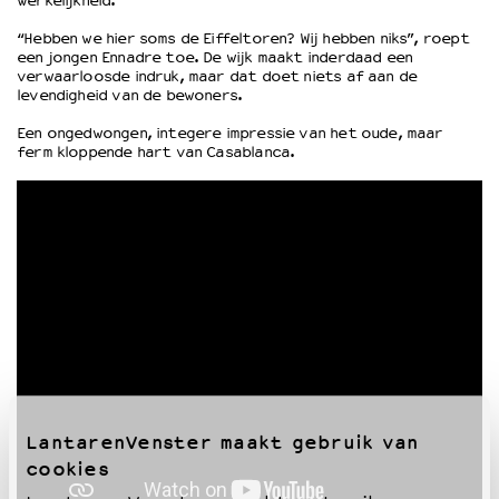
werkelijkheid.
“Hebben we hier soms de Eiffeltoren? Wij hebben niks”, roept
OVER LANTARENVENSTER
een jongen Ennadre toe. De wijk maakt inderdaad een
verwaarloosde indruk, maar dat doet niets af aan de
Wat we doen
levendigheid van de bewoners.
Werken bij
Een ongedwongen, integere impressie van het oude, maar
Wie is wie
ferm kloppende hart van Casablanca.
Word vriend
Historie
Partners
Huisregels
Privacyverklaring
Integriteits- en gedragscode
Duurzaamheid
Culturele boycot Israël
Ruimte voor artistieke vrijheid – VNPF
LantarenVenster maakt gebruik van
cookies