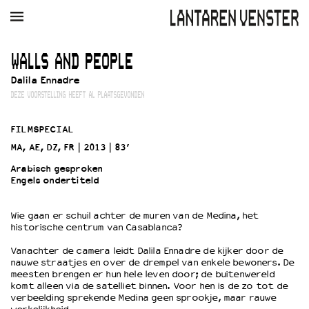
AGENDA
FILM
MUZIEK
RESTAURANT
VERHUUR
WALLS AND PEOPLE
Dalila Ennadre
Winkelmandje
Zoek
DEZE VOORSTELLING HEEFT AL PLAATSGEVONDEN
PLAN JE BEZOEK
FILMSPECIAL
Openingstijden & contact
MA, AE, DZ, FR
2013
83’
Bereikbaarheid
Arabisch gesproken
Kaartverkoop
Engels ondertiteld
Wie gaan er schuil achter de muren van de Medina, het
EDUCATIE
historische centrum van Casablanca?
Schoolvoorstellingen
Vanachter de camera leidt Dalila Ennadre de kijker door de
Filmprogramma’s Primair Onderwijs
nauwe straatjes en over de drempel van enkele bewoners. De
meesten brengen er hun hele leven door; de buitenwereld
Filmprogramma’s VO/MBO
komt alleen via de satelliet binnen. Voor hen is de zo tot de
Speciale educatieprogramma’s
verbeelding sprekende Medina geen sprookje, maar rauwe