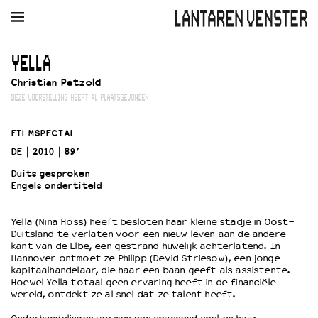
AGENDA
FILM
MUZIEK
RESTAURANT
VERHUUR
YELLA
Christian Petzold
Winkelmandje
Zoek
DEZE VOORSTELLING HEEFT AL PLAATSGEVONDEN
PLAN JE BEZOEK
FILMSPECIAL
Openingstijden & contact
DE
2010
89’
Bereikbaarheid
Duits gesproken
Kaartverkoop
Engels ondertiteld
Yella (Nina Hoss) heeft besloten haar kleine stadje in Oost-
EDUCATIE
Duitsland te verlaten voor een nieuw leven aan de andere
kant van de Elbe, een gestrand huwelijk achterlatend. In
Schoolvoorstellingen
Hannover ontmoet ze Philipp (Devid Striesow), een jonge
Filmprogramma’s Primair Onderwijs
kapitaalhandelaar, die haar een baan geeft als assistente.
Hoewel Yella totaal geen ervaring heeft in de financiële
Filmprogramma’s VO/MBO
wereld, ontdekt ze al snel dat ze talent heeft.
Speciale educatieprogramma’s