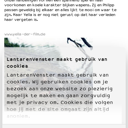
Onderhandelingen vormen een spannend spel en haar
voorkomen en koele karakter blijken wapens. Zij en Philipp
passen geweldig bij elkaar en alles lijkt te mooi om waar te
OVER LANTARENVENSTER
zijn. Maar Yella is er nog niet gerust op dat haar verleden
haar vergeten is.
Wat we doen
Werken bij
www.yella-der-film.de
Wie is wie
Word vriend
Historie
Partners
LantarenVenster maakt gebruik van
Huisregels
cookies
Privacyverklaring
LantarenVenster maakt gebruik van
Integriteits- en gedragscode
cookies. Wij gebruiken cookies om je
Duurzaamheid
bezoek aan onze website zo plezierig
Culturele boycot Israël
mogelijk te maken en gaan zorgvuldig
Ruimte voor artistieke vrijheid – VNPF
met je privacy om. Cookies die volgen
hoe jij met de site omgaat zijn altijd
anoniem.