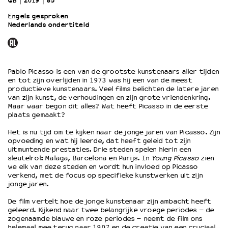
GB
2019
85’
Engels gesproken
Nederlands ondertiteld
OVER LANTARENVENSTER
Wat we doen
Werken bij
Wie is wie
Pablo Picasso is een van de grootste kunstenaars aller tijden
Word vriend
en tot zijn overlijden in 1973 was hij een van de meest
Historie
productieve kunstenaars. Veel films belichten de latere jaren
van zijn kunst, de verhoudingen en zijn grote vriendenkring.
Partners
Maar waar begon dit alles? Wat heeft Picasso in de eerste
Huisregels
plaats gemaakt?
Privacyverklaring
Het is nu tijd om te kijken naar de jonge jaren van Picasso. Zijn
Integriteits- en gedragscode
opvoeding en wat hij leerde, dat heeft geleid tot zijn
Duurzaamheid
uitmuntende prestaties. Drie steden spelen hierin een
sleutelrol: Malaga, Barcelona en Parijs. In
Young Picasso
zien
Culturele boycot Israël
we elk van deze steden en wordt hun invloed op Picasso
Ruimte voor artistieke vrijheid – VNPF
verkend, met de focus op specifieke kunstwerken uit zijn
jonge jaren.
De film vertelt hoe de jonge kunstenaar zijn ambacht heeft
geleerd. Kijkend naar twee belangrijke vroege periodes – de
zogenaamde blauwe en roze periodes – neemt de film ons
helemaal mee terug naar 1907 en de creatie van een cruciaal