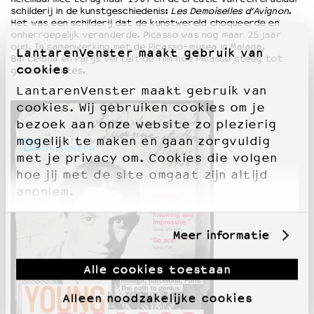
schilderij in de kunstgeschiedenis:
Les Demoiselles d’Avignon.
Het was een schilderij dat de kunstwereld choqueerde en
onherroepelijk veranderde. Picasso was nog maar 25 jaar
oud. In samenwerking met de Picasso-musea in Malaga,
LantarenVenster maakt gebruik van
Barcelona en Parijs vertelt de film hoe Picasso steeg tot
cookies
grote hoogtes.
LantarenVenster maakt gebruik van
cookies. Wij gebruiken cookies om je
bezoek aan onze website zo plezierig
mogelijk te maken en gaan zorgvuldig
met je privacy om. Cookies die volgen
hoe jij met de site omgaat zijn altijd
anoniem.
Meer informatie
Alle cookies toestaan
Alleen noodzakelijke cookies