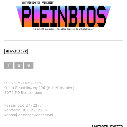
NIEUWSBRIEF? JA!
PRIVACYVERKLARING
Otto Reuchlinweg 996 (Wilhelminapier)
Film
3072 MD Rotterdam
Muziek
kassa:
010 2772277
Familie
kantoor:
010 2772266
kassa@lantarenvenster.nl
Film in English