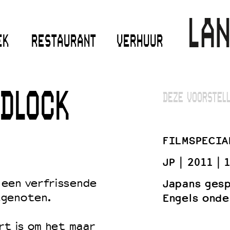
EK
RESTAURANT
VERHUUR
DLOCK
DEZE VOORSTELL
FILMSPECIA
JP
2011
1
 een verfrissende
Japans ges
tgenoten.
Engels onde
rt is om het maar