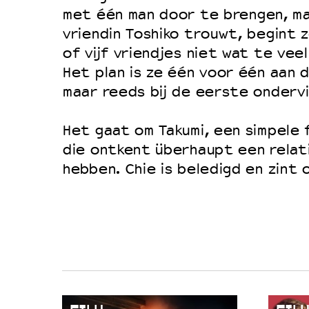
Filmprogramma’s VO/MBO
met één man door te brengen, ma
Speciale educatieprogramma’s
vriendin Toshiko trouwt, begint z
of vijf vriendjes niet wat te vee
Het plan is ze één voor één aan 
OVER LANTARENVENSTER
maar reeds bij de eerste onderv
Wat we doen
Het gaat om Takumi, een simpele
Werken bij
die ontkent überhaupt een relat
Wie is wie
hebben. Chie is beledigd en zint 
Word vriend
Historie
Partners
Huisregels
Privacyverklaring
Integriteits- en gedragscode