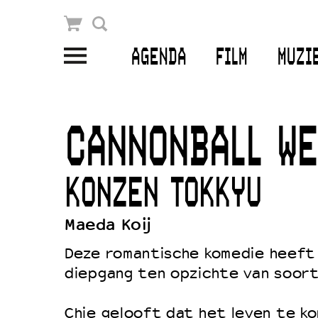
Winkelmandje
Zoek
AGENDA
FILM
MUZI
PLAN JE BEZOEK
Openingstijden & contact
CANNONBALL WE
Bereikbaarheid
Kaartverkoop
KONZEN TOKKYU
Maeda Koij
EDUCATIE
Deze romantische komedie heeft
Schoolvoorstellingen
diepgang ten opzichte van soor
Filmprogramma’s Primair Onderwijs
Chie gelooft dat het leven te ko