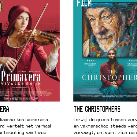
FILM
 VNPF
ERA
THE CHRISTOPHERS
liaanse kostuumdrama
Terwijl de grens tussen verv
ra' vertelt het verhaal
en vakmanschap steeds ver
ontmoeting van twee
vervaagt, ontspint zich een