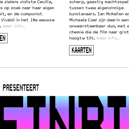
 zielen: violiste Cecilia,
scherp, geestig machtsspel
s op zoek naar haar eigen
tussen twee eigenzinnige
eit, en de componist
kunstenaars. Ian McKellen e
 Vivaldi in het 18e eeuwse
Michaela Coel zijn daarin een
.
meer info…
onweerstaanbaar duo, met 
chemie die de film naar gro
EN
hoogte tilt.
meer info…
KAARTEN