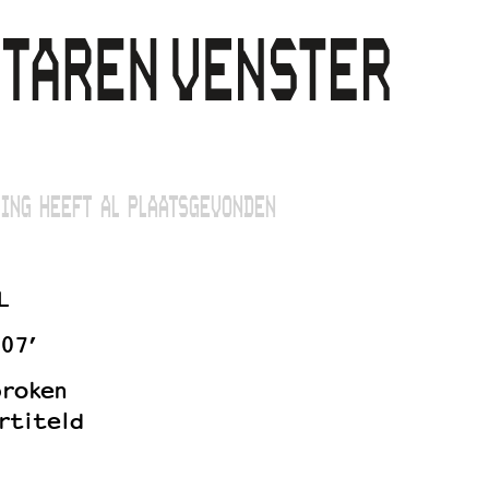
ING HEEFT AL PLAATSGEVONDEN
L
07’
proken
rtiteld