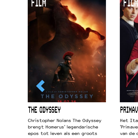
FILM
FILM
Duurzaamheid
Culturele boycot Israël
Ruimte voor artistieke vrijheid –
ICL
THE ODYSSEY
PRIMAV
k je de
Christopher Nolans The Odyssey
Het Ita
aires
brengt Homerus' legendarische
'Primave
on
epos tot leven als een groots
van de 