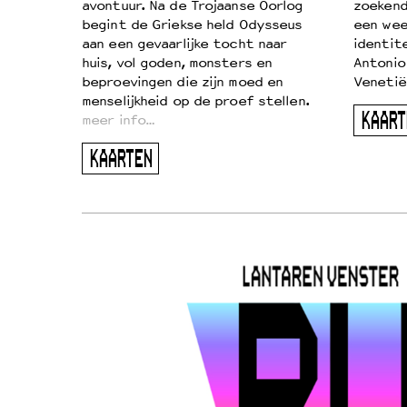
…
avontuur. Na de Trojaanse Oorlog
zoekende
begint de Griekse held Odysseus
een wee
aan een gevaarlijke tocht naar
identit
huis, vol goden, monsters en
Antonio
beproevingen die zijn moed en
Venetië
menselijkheid op de proef stellen.
KAART
meer info…
KAARTEN