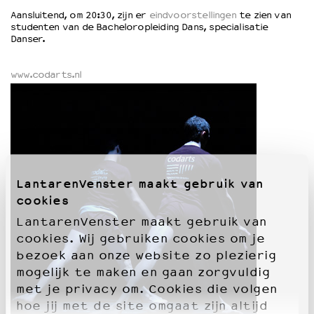
Aansluitend, om 20:30, zijn er
eindvoorstellingen
te zien van
studenten van de Bacheloropleiding Dans, specialisatie
OVER LANTARENVENSTER
Danser.
Wat we doen
Werken bij
www.codarts.nl
Wie is wie
Word vriend
Historie
Partners
Huisregels
Privacyverklaring
LantarenVenster maakt gebruik van
Integriteits- en gedragscode
cookies
Duurzaamheid
LantarenVenster maakt gebruik van
Culturele boycot Israël
cookies. Wij gebruiken cookies om je
Ruimte voor artistieke vrijheid – VNPF
bezoek aan onze website zo plezierig
mogelijk te maken en gaan zorgvuldig
met je privacy om. Cookies die volgen
hoe jij met de site omgaat zijn altijd