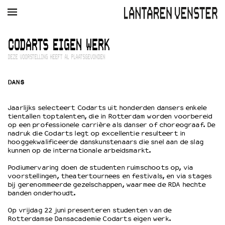
AGENDA
FILM
MUZIEK
RESTAURANT
VERHUUR
CODARTS EIGEN WERK
DEZE VOORSTELLING HEEFT AL PLAATSGEVONDEN
Winkelmandje
Zoek
DANS
PLAN JE BEZOEK
Openingstijden & contact
Jaarlijks selecteert Codarts uit honderden dansers enkele
Bereikbaarheid
tientallen toptalenten, die in Rotterdam worden voorbereid
op een professionele carrière als danser of choreograaf. De
Kaartverkoop
nadruk die Codarts legt op excellentie resulteert in
hooggekwalificeerde danskunstenaars die snel aan de slag
kunnen op de internationale arbeidsmarkt.
EDUCATIE
Podiumervaring doen de studenten ruimschoots op, via
voorstellingen, theatertournees en festivals, en via stages
Schoolvoorstellingen
bij gerenommeerde gezelschappen, waarmee de RDA hechte
Filmprogramma’s Primair Onderwijs
banden onderhoudt.
Filmprogramma’s VO/MBO
Op vrijdag 22 juni presenteren studenten van de
Speciale educatieprogramma’s
Rotterdamse Dansacademie Codarts eigen werk.