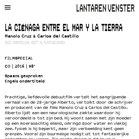
AGENDA
FILM
MUZIEK
RESTAURANT
VERHUUR
LA CIÉNAGA ENTRE EL MAR Y LA TIERRA
Manolo Cruz & Carlos del Castillo
Winkelmandje
Zoek
DEZE VOORSTELLING HEEFT AL PLAATSGEVONDEN
PLAN JE BEZOEK
FILMSPECIAL
Openingstijden & contact
CO
2016
98’
Bereikbaarheid
Spaans gesproken
Kaartverkoop
Engels ondertiteld
Prachtige, liefdevolle debuutfilm vertelt het aangrijpende
EDUCATIE
verhaal van de 28-jarige Alberto, vertolkt door de schrijver
en producent van de film: Manolo Cruz & Carlos del Castillo.
Schoolvoorstellingen
Alberto lijdt aan een neurologische ziekte waardoor hij
Filmprogramma’s Primair Onderwijs
veroordeeld is tot zijn bed. Hij woont samen met zijn moeder
op een moerasachtig eiland, omringd door water en vlakbij
Filmprogramma’s VO/MBO
zee. Fysiek is hij beperkt, maar zijn verbeelding kent geen
Speciale educatieprogramma’s
grenzen. Vooral zijn buurmeisje nodigt uit tot fantasierijke