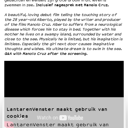
gedachten en wensen. Zijn grote droom in dit leven is
zwemmen in zee.
Inclusief nagesprek met Manolo Cruz.
OVER LANTARENVENSTER
A beautiful, loving debut film telling the touching story of
the 28 year-old Alberto, played by the writer and producer
Wat we doen
of the film: Manolo Cruz. Alberto suffers from a neurological
Werken bij
disease which forces him to stay in bed. Together with his
mother he lives on a swampy island, surrounded by water and
Wie is wie
close to the see. Physically he is limited, but his imagination is
Word vriend
limitless. Especially the girl next door causes imaginative
thoughts and wishes. His ultimate dream is to swim in the sea.
Historie
Q&A with Manolo Cruz after the screening.
Partners
Huisregels
Privacyverklaring
Integriteits- en gedragscode
Duurzaamheid
Culturele boycot Israël
Ruimte voor artistieke vrijheid – VNPF
LantarenVenster maakt gebruik van
cookies
LantarenVenster maakt gebruik van