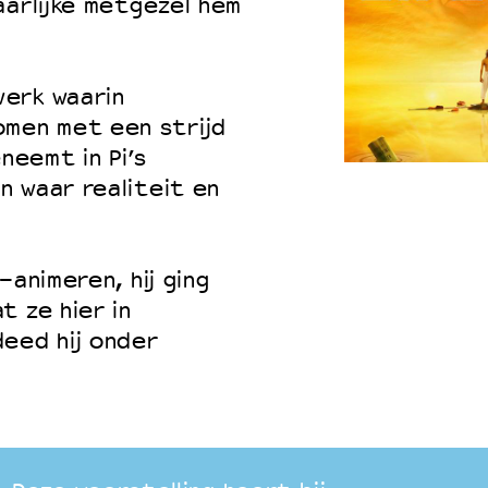
aarlijke metgezel hem
werk waarin
men met een strijd
neemt in Pi’s
 waar realiteit en
-animeren, hij ging
t ze hier in
eed hij onder