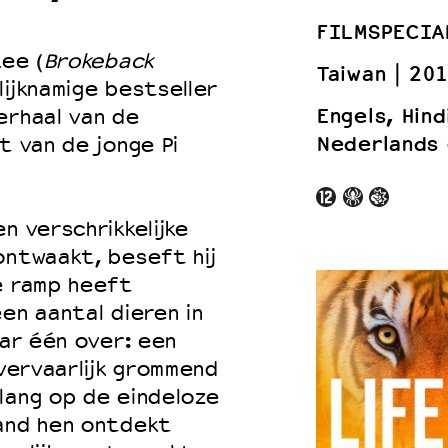
FILMSPECIA
ee (
Brokeback
Taiwan
201
lijknamige bestseller
 VNPF
Engels, Hind
erhaal van de
Nederlands 
t van de jonge Pi
n verschrikkelijke
ontwaakt, beseft hij
e ramp heeft
en aantal dieren in
aar één over: een
 vervaarlijk grommend
lang op de eindeloze
mand hen ontdekt