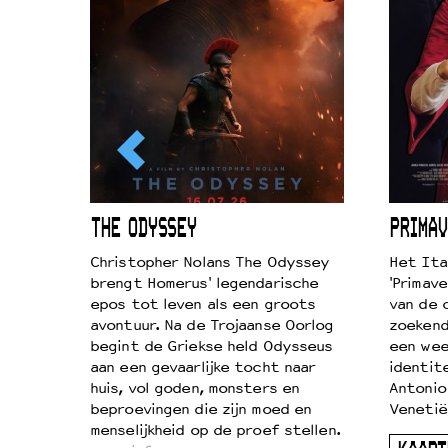
ICL
THE ODYSSEY
PRIMAV
k je de
Christopher Nolans The Odyssey
Het Ita
aires
brengt Homerus' legendarische
'Primave
on
epos tot leven als een groots
van de 
…
avontuur. Na de Trojaanse Oorlog
zoekende
begint de Griekse held Odysseus
een wee
aan een gevaarlijke tocht naar
identit
huis, vol goden, monsters en
Antonio
beproevingen die zijn moed en
Venetië
menselijkheid op de proef stellen.