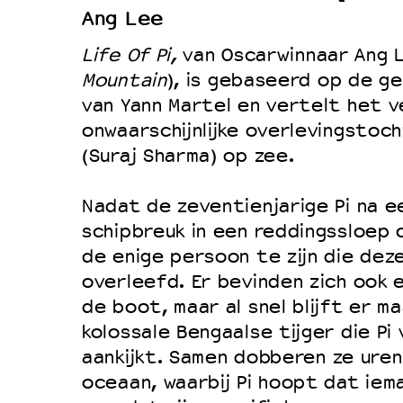
Ang Lee
Duurzaamheid
Life Of Pi,
van Oscarwinnaar Ang L
Culturele boycot Israël
Mountain
), is gebaseerd op de ge
Ruimte voor artistieke vrijheid –
van Yann Martel en vertelt het v
onwaarschijnlijke overlevingstoch
(Suraj Sharma) op zee.
Nadat de zeventienjarige Pi na ee
schipbreuk in een reddingssloep 
de enige persoon te zijn die dez
overleefd. Er bevinden zich ook e
de boot, maar al snel blijft er m
kolossale Bengaalse tijger die Pi
aankijkt. Samen dobberen ze uren
oceaan, waarbij Pi hoopt dat ie