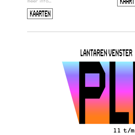
KAART
meer info…
KAARTEN