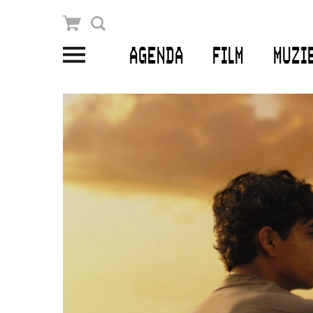
Winkelmandje
Zoek
AGENDA
FILM
MUZI
PLAN JE BEZOEK
Openingstijden & contact
Bereikbaarheid
Kaartverkoop
EDUCATIE
Schoolvoorstellingen
Filmprogramma’s Primair Onderwijs