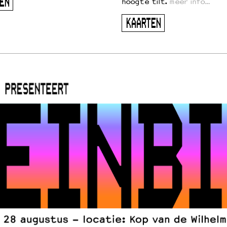
EN
hoogte tilt.
meer info…
KAARTEN