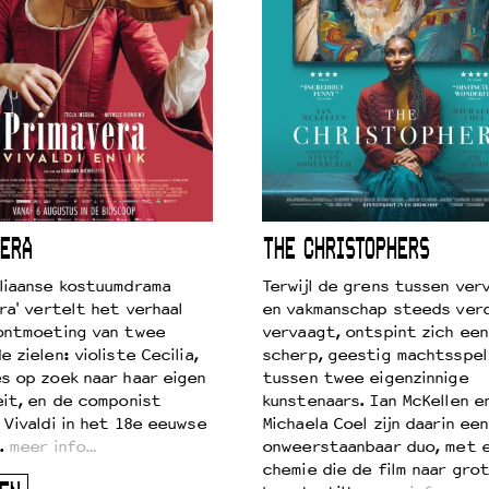
ERA
THE CHRISTOPHERS
liaanse kostuumdrama
Terwijl de grens tussen verv
ra' vertelt het verhaal
en vakmanschap steeds ver
ontmoeting van twee
vervaagt, ontspint zich een
 zielen: violiste Cecilia,
scherp, geestig machtsspel
s op zoek naar haar eigen
tussen twee eigenzinnige
eit, en de componist
kunstenaars. Ian McKellen e
 Vivaldi in het 18e eeuwse
Michaela Coel zijn daarin een
.
meer info…
onweerstaanbaar duo, met 
chemie die de film naar gro