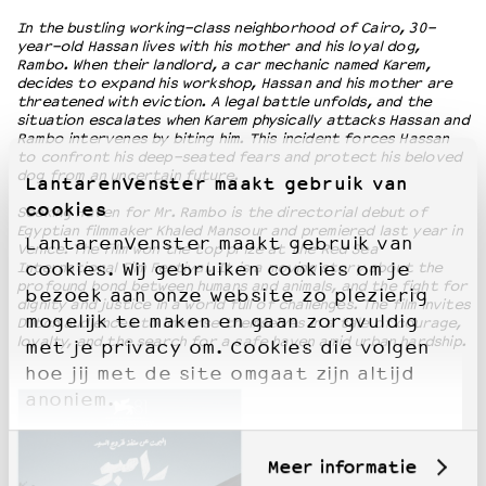
In the bustling working-class neighborhood of Cairo, 30-
year-old Hassan lives with his mother and his loyal dog,
Rambo. When their landlord, a car mechanic named Karem,
decides to expand his workshop, Hassan and his mother are
threatened with eviction. A legal battle unfolds, and the
situation escalates when Karem physically attacks Hassan and
Rambo intervenes by biting him. This incident forces Hassan
to confront his deep-seated fears and protect his beloved
dog from an uncertain future.
LantarenVenster maakt gebruik van
cookies
Seeking Haven for Mr. Rambo is the directorial debut of
Egyptian filmmaker Khaled Mansour and premiered last year in
LantarenVenster maakt gebruik van
Venice. The film won the top prize at the Red Sea
International Film Festival. It is a moving story about the
cookies. Wij gebruiken cookies om je
profound bond between humans and animals, and the fight for
bezoek aan onze website zo plezierig
dignity and justice in a world full of challenges. The film invites
mogelijk te maken en gaan zorgvuldig
Dutch audiences to immerse themselves in a tale of courage,
loyalty, and the search for a safe haven amid urban hardship.
met je privacy om. Cookies die volgen
hoe jij met de site omgaat zijn altijd
anoniem.
Meer informatie