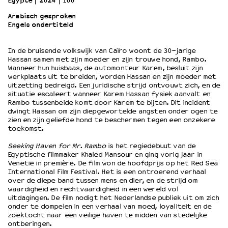
Egypte
2024
100’
Arabisch gesproken
Engels ondertiteld
OVER LANTARENVENSTER
Wat we doen
In de bruisende volkswijk van Caïro woont de 30-jarige
Werken bij
Hassan samen met zijn moeder en zijn trouwe hond, Rambo.
Wie is wie
Wanneer hun huisbaas, de automonteur Karem, besluit zijn
Word vriend
werkplaats uit te breiden, worden Hassan en zijn moeder met
uitzetting bedreigd. Een juridische strijd ontvouwt zich, en de
Historie
situatie escaleert wanneer Karem Hassan fysiek aanvalt en
Partners
Rambo tussenbeide komt door Karem te bijten. Dit incident
dwingt Hassan om zijn diepgewortelde angsten onder ogen te
Huisregels
zien en zijn geliefde hond te beschermen tegen een onzekere
Privacyverklaring
toekomst.
Integriteits- en gedragscode
Seeking Haven for Mr. Rambo
is het regiedebuut van de
Duurzaamheid
Egyptische filmmaker Khaled Mansour en ging vorig jaar in
Culturele boycot Israël
Venetië in première. De film won de hoofdprijs op het Red Sea
International Film Festival. Het is een ontroerend verhaal
Ruimte voor artistieke vrijheid – VNPF
over de diepe band tussen mens en dier, en de strijd om
waardigheid en rechtvaardigheid in een wereld vol
uitdagingen. De film nodigt het Nederlandse publiek uit om zich
onder te dompelen in een verhaal van moed, loyaliteit en de
zoektocht naar een veilige haven te midden van stedelijke
ontberingen.