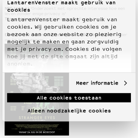
LantarenVenster maakt gebruik van
NRC (★★★★)
‘Onderzoekt met oprechte interesse hoe een
cookies
leven zonder enige privacy is’
Trouw (★★★★)
‘Slimme, gelaagde thriller’
LantarenVenster maakt gebruik van
cookies. Wij gebruiken cookies om je
bezoek aan onze website zo plezierig
Een deel van deze voorstellingen is in De Filmlounge.
Klik hier
om te zien wanneer.
mogelijk te maken en gaan zorgvuldig
met je privacy om. Cookies die volgen
hoe jij met de site omgaat zijn altijd
anoniem.
Meer informatie
Alle cookies toestaan
Alleen noodzakelijke cookies