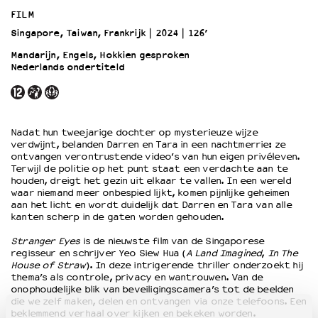
FILM
Singapore, Taiwan, Frankrijk
2024
126’
OVER LANTARENVENSTER
Wat we doen
Mandarijn, Engels, Hokkien gesproken
Nederlands ondertiteld
Werken bij
Wie is wie
Word vriend
Historie
Nadat hun tweejarige dochter op mysterieuze wijze
Partners
verdwijnt, belanden Darren en Tara in een nachtmerrie: ze
ontvangen verontrustende video’s van hun eigen privéleven.
Huisregels
Terwijl de politie op het punt staat een verdachte aan te
Privacyverklaring
houden, dreigt het gezin uit elkaar te vallen. In een wereld
Integriteits- en gedragscode
waar niemand meer onbespied lijkt, komen pijnlijke geheimen
aan het licht en wordt duidelijk dat Darren en Tara van alle
Duurzaamheid
kanten scherp in de gaten worden gehouden.
Culturele boycot Israël
Stranger Eyes
is de nieuwste film van de Singaporese
Ruimte voor artistieke vrijheid – VNPF
regisseur en schrijver Yeo Siew Hua (
A Land Imagined
,
In The
House of Straw
). In deze intrigerende thriller onderzoekt hij
thema’s als controle, privacy en wantrouwen. Van de
onophoudelijke blik van beveiligingscamera’s tot de beelden
die we zelf maken, delen en ontvangen via onze telefoons. Een
beklemmend verhaal over kijken en bekeken worden.