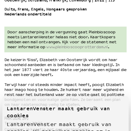
Oostenrijk, Duitsland, Frankrijk, Luxemburg
2022
113’
Duits, Frans, Engels, Hongaars gesproken
Nederlands ondertiteld
OVER LANTARENVENSTER
Wat we doen
Werken bij
Door aanscherping in de vergunning gaat Pleinbioscoop
Wie is wie
meets LantarenVenster helaas niet door. Kaartkopers
hebben een mail ontvangen. Kijk voor de statement met
Word vriend
meer informatie op
www.pleinbioscooprotterdam.nl
.
Historie
Partners
De keizerin ‘Sissi’, Elizabeth van Oostenrijk wordt om haar
Huisregels
schoonheid aanbeden en is befaamd om haar kledingstijl. In
het jaar 1877 viert ze haar 40ste verjaardag, een mijlpaal die
Privacyverklaring
ook een keerzijde heeft.
Integriteits- en gedragscode
Terwijl haar rol steeds minder impact heeft, poogt Elizabeth
Duurzaamheid
haar imago hoog te houden. Ze hunkert naar meer wijsheid en
Culturele boycot Israël
reist naar het buitenland waar ze op visite gaat bij politieke
bondgenoten en voormalige geliefden. Ze beraamt een plan
Ruimte voor artistieke vrijheid – VNPF
om haar nalatenschap veilig te stellen.
LantarenVenster maakt gebruik van
cookies
PRAKTISCHE INFO
Terrein open: 20:30 uur
LantarenVenster maakt gebruik van
Combineer je kaartje met een versnapering.