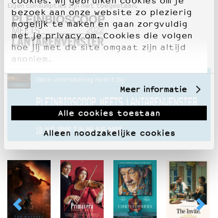
cookies. Wij gebruiken cookies om je
Eigen consumpties zijn niet toegestaan.
bezoek aan onze website zo plezierig
mogelijk te maken en gaan zorgvuldig
met je privacy om. Cookies die volgen
hoe jij met de site omgaat zijn altijd
anoniem.
Deze voorstelling hoort bij
Meer informatie
PLEINBIOSCOOP MEETS LANTARENVENSTER
Alle cookies toestaan
GAAT NIET DOOR
10 AUG 2022 T/M 28 AUG 2022
Alleen noodzakelijke cookies