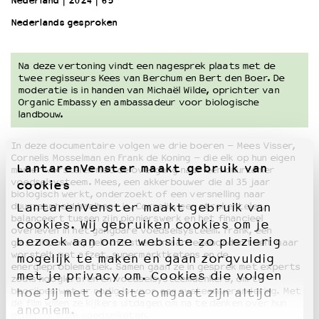
Nederland
2024
65’
Nederlands gesproken
OVER LANTARENVENSTER
Wat we doen
Na deze vertoning vindt een nagesprek plaats met de
Werken bij
twee regisseurs Kees van Berchum en Bert den Boer. De
Wie is wie
moderatie is in handen van Michaël Wilde, oprichter van
Organic Embassy en ambassadeur voor biologische
Word vriend
landbouw.
Historie
Partners
In deze documentaire volgen we drie boeren – Mees Visser,
Huisregels
Cornelis Mosselman en Frank de Koning – die elk op hun eigen
LantarenVenster maakt gebruik van
manier worstelen met de overgang naar een duurzamer
Privacyverklaring
voedselsysteem. Mees, een akkerbouwer die al 35 jaar
cookies
Integriteits- en gedragscode
biologisch werkt, onderzoekt of een versnelling naar
duurzaamheid haalbaar is. Cornelis, een strokenteler,
LantarenVenster maakt gebruik van
Duurzaamheid
balanceert tussen zijn pionierswerk en het financieel
cookies. Wij gebruiken cookies om je
Culturele boycot Israël
overleven in het gangbare voedselsysteem. Frank, een
bezoek aan onze website zo plezierig
glastuinbouwer, gelooft sterk in aardegebonden teelt maar
Ruimte voor artistieke vrijheid – VNPF
worstelt met afzet, supermarktketens en de
mogelijk te maken en gaan zorgvuldig
energieproblematiek. Samen gaan ze in gesprek met experts
met je privacy om. Cookies die volgen
zoals hoogleraren en voedselsysteemdenkers, om te
begrijpen wat er nodig is voor een systeemverandering. Met
hoe jij met de site omgaat zijn altijd
de film willen ze kijkers uitdagen om na te denken over hun
anoniem.
eigen rol in de voedselketen.