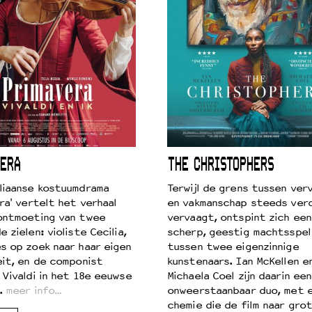
ERA
THE CHRISTOPHERS
liaanse kostuumdrama
Terwijl de grens tussen verv
ra' vertelt het verhaal
en vakmanschap steeds ver
ontmoeting van twee
vervaagt, ontspint zich een
 zielen: violiste Cecilia,
scherp, geestig machtsspel
s op zoek naar haar eigen
tussen twee eigenzinnige
eit, en de componist
kunstenaars. Ian McKellen e
 Vivaldi in het 18e eeuwse
Michaela Coel zijn daarin een
.
meer info…
onweerstaanbaar duo, met 
chemie die de film naar gro