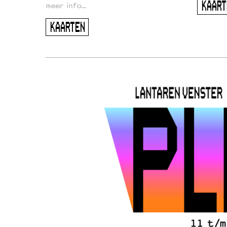
KAART
meer info…
KAARTEN