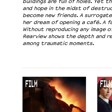
buildings are full of holes. Yet th
and hope in the midst of destruc
become new friends. A surrogate
her dream of opening a café. A fa
Without reproducing any image of
Rearview shows the depth and re
among traumatic moments.
FILM
FILM