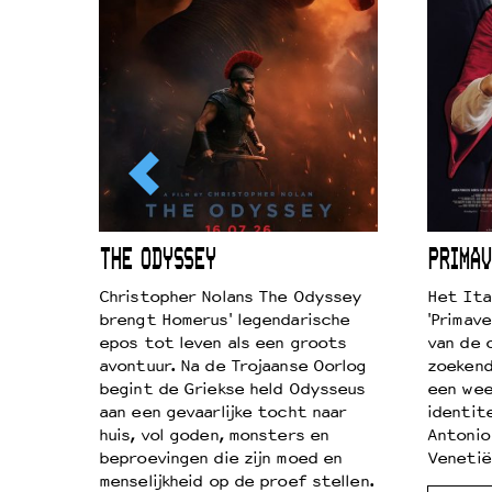
ICL
THE ODYSSEY
PRIMAV
k je de
Christopher Nolans The Odyssey
Het Ita
aires
brengt Homerus' legendarische
'Primave
on
epos tot leven als een groots
van de 
…
avontuur. Na de Trojaanse Oorlog
zoekende
begint de Griekse held Odysseus
een wee
aan een gevaarlijke tocht naar
identit
huis, vol goden, monsters en
Antonio
beproevingen die zijn moed en
Venetië
menselijkheid op de proef stellen.