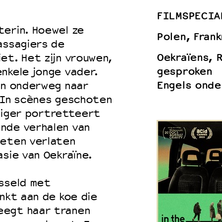
FILMSPECIA
terin. Hoewel ze
Polen, Frank
assagiers de
 VNPF
Oekraïens, R
et. Het zijn vrouwen,
gesproken
nkele jonge vader.
Engels onde
jn onderweg naar
. In scènes geschoten
illiger portretteert
nde verhalen van
oeten verlaten
asie van Oekraïne.
isseld met
enkt aan de koe die
eegt haar tranen