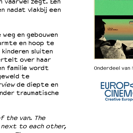
n vaarwel zegt. Een
n nadat vlakbij een
e weg en gebouwen
warmte en hoop te
kinderen sluiten
rtelt over haar
n familie wordt
Onderdeel van
geweld te
rview
de diepte en
onder traumatische
of the van. The
 next to each other,