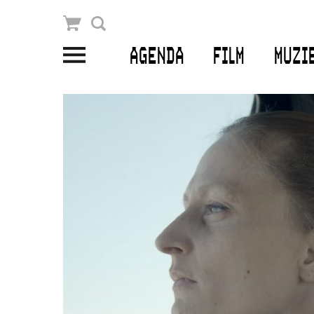
Winkelmandje
Zoek
AGENDA
FILM
MUZI
PLAN JE BEZOEK
Openingstijden & contact
Bereikbaarheid
Kaartverkoop
EDUCATIE
Schoolvoorstellingen
Filmprogramma’s Primair Onderwijs