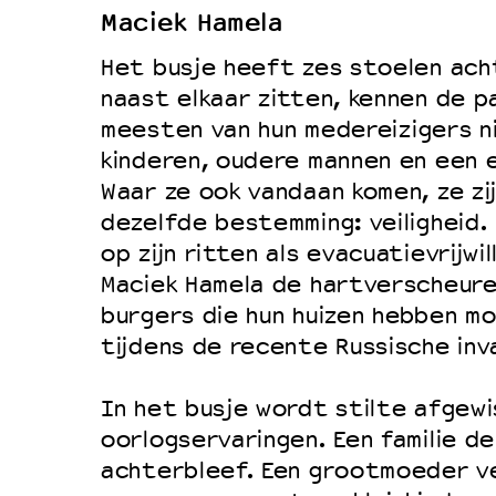
Maciek Hamela
Duurzaamheid
Het busje heeft zes stoelen ach
Culturele boycot Israël
naast elkaar zitten, kennen de p
Ruimte voor artistieke vrijheid –
meesten van hun medereizigers ni
kinderen, oudere mannen en een e
Waar ze ook vandaan komen, ze zi
dezelfde bestemming: veiligheid
op zijn ritten als evacuatievrijw
Maciek Hamela de hartverscheure
burgers die hun huizen hebben m
tijdens de recente Russische inv
In het busje wordt stilte afgew
oorlogservaringen. Een familie d
achterbleef. Een grootmoeder v