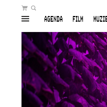
Winkelmandje
Zoek
AGENDA
FILM
MUZI
PLAN JE BEZOEK
Openingstijden & contact
Bereikbaarheid
Kaartverkoop
EDUCATIE
Schoolvoorstellingen
Filmprogramma’s Primair Onderwijs