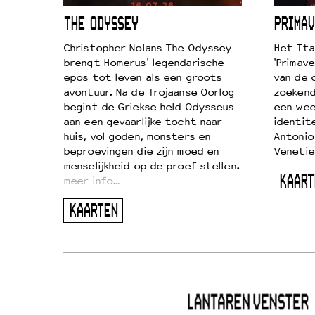
ICL
THE ODYSSEY
PRIMAV
k je de
Christopher Nolans The Odyssey
Het Ita
aires
brengt Homerus' legendarische
'Primave
on
epos tot leven als een groots
van de 
…
avontuur. Na de Trojaanse Oorlog
zoekende
begint de Griekse held Odysseus
een wee
aan een gevaarlijke tocht naar
identit
huis, vol goden, monsters en
Antonio
beproevingen die zijn moed en
Venetië
menselijkheid op de proef stellen.
KAART
meer info…
KAARTEN