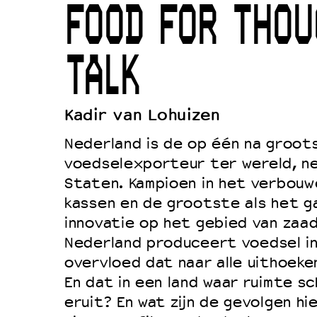
FOOD FOR THOU
Duurzaamheid
Culturele boycot Israël
TALK
Ruimte voor artistieke vrijheid –
Kadir van Lohuizen
Nederland is de op één na groot
voedselexporteur ter wereld, ne
Staten. Kampioen in het verbouw
kassen en de grootste als het g
innovatie op het gebied van zaad
Nederland produceert voedsel i
overvloed dat naar alle uithoeke
En dat in een land waar ruimte sc
eruit? En wat zijn de gevolgen hie