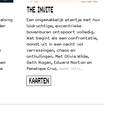
THE INVITE
alsing
Een ongemakkelijk etentje met hun
der
luidruchtige, excentrieke
bovenburen ontspoort volledig.
Wat begint als een confrontatie,
mondt uit in een nacht vol
n
verrassingen, chaos en
onthullingen. Met Olivia Wilde,
een
Seth Rogen, Edward Norton en
te
Penelope Cruz.
meer info…
KAARTEN