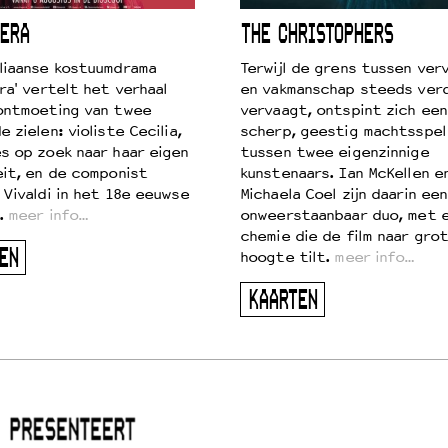
ERA
THE CHRISTOPHERS
liaanse kostuumdrama
Terwijl de grens tussen verv
ra' vertelt het verhaal
en vakmanschap steeds ver
ontmoeting van twee
vervaagt, ontspint zich een
 zielen: violiste Cecilia,
scherp, geestig machtsspel
s op zoek naar haar eigen
tussen twee eigenzinnige
eit, en de componist
kunstenaars. Ian McKellen e
 Vivaldi in het 18e eeuwse
Michaela Coel zijn daarin een
.
meer info…
onweerstaanbaar duo, met 
chemie die de film naar gro
EN
hoogte tilt.
meer info…
KAARTEN