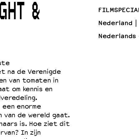
GHT &
FILMSPECIA
Nederland
 VNPF
Nederlands
ste
t na de Verenigde
en van tomaten in
aat om kennis en
veredeling.
n een enorme
n van de wereld gaat.
haars is. Hoe ziet dit
rvan? In zijn