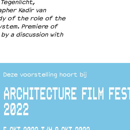
Tegenlicht,
pher Kadir van
dy of the role of the
ystem. Premiere of
 by a discussion with
Deze voorstelling hoort bij
ARCHITECTURE FILM FES
2022