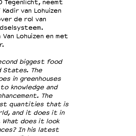
O Tegenlicht, neemt
Kadir van Lohuizen
over de rol van
edselsysteem.
n Van Lohuizen en met
r.
second biggest food
d States. The
oes in greenhouses
 to knowledge and
enhancement. The
st quantities that is
ld, and it does it in
 What does it look
ces? In his latest