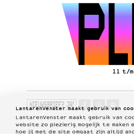
NIEUWSBRIEF? JA!
LantarenVenster maakt gebruik van coo
LantarenVenster maakt gebruik van cook
website zo plezierig mogelijk te maken 
PRIVACYVERKLARING
hoe jij met de site omgaat zijn altijd an
Otto Reuchlinweg 996
kassa:
010 27