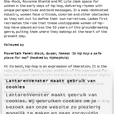
Sha-Rock, Roxanne Shanté and MC Lyte claim space for
women in the early days of hip hop, delivering rhymes with
unique perspectives and bold messages. In a male-dominated
industry, women face criticism, colorism and other obstacles
as they set out to define their own narratives. Ladies First
recreates the role that these unstoppable women of hip-
hop have played across the 50 years of this groundbreaking
genre, putting them where they belong: at the heart of the
present day.
Followed by
Powertalk Panel
: Black, Queer, Femme: ‘Is hip hop a safe
place for me?’
(hosted by hiphophuis)
At its best, hip-hop is an expression of liberation. It is the
rage, joy, playfulness, anger, and love of the oppressed. For
many of us who identify with the MeToo, BLM and Queer Rights
movements, hip hop is used as a tool against the
LantarenVenster maakt gebruik van
oppressor. Join us as we unpack this culture that we love.
cookies
Moderator: Taylor Le Melle
LantarenVenster maakt gebruik van
cookies. Wij gebruiken cookies om je
Panelist: Jennifer Muntslag, Cystal Chanay,
CYE Won-Loi-Sing
bezoek aan onze website zo plezierig
mogelijk te maken en gaan zorgvuldig