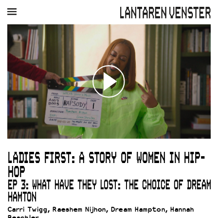
AGENDA
FILM
MUZIEK
RESTAURANT
VERHUUR
Winkelmandje
Zoek
PLAN JE BEZOEK
Openingstijden & contact
Bereikbaarheid
Kaartverkoop
LADIES FIRST: A STORY OF WOMEN IN HIP-
EDUCATIE
HOP
Schoolvoorstellingen
Filmprogramma’s Primair Onderwijs
EP 3: WHAT HAVE THEY LOST: THE CHOICE OF DREAM
Filmprogramma’s VO/MBO
HAMTON
Speciale educatieprogramma’s
Carri Twigg, Raeshem Nijhon, Dream Hampton, Hannah
Beachler