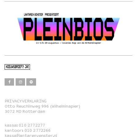
NIEUWSBRIEF? JA!
PRIVACYVERKLARING
Otto Reuchlinweg 996 (Wilhelminapier)
Film
3072 MD Rotterdam
Muziek
kassa:
010 2772277
Familie
kantoor:
010 2772266
kassa@lantarenvenster.nl