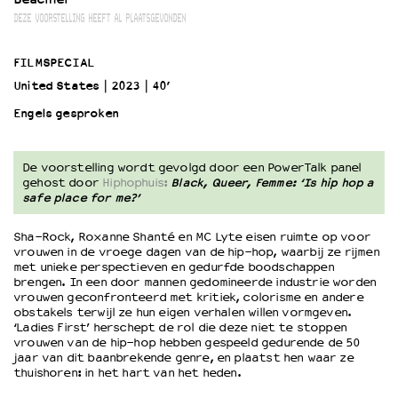
DEZE VOORSTELLING HEEFT AL PLAATSGEVONDEN
OVER LANTARENVENSTER
FILMSPECIAL
Wat we doen
United States
2023
40’
Werken bij
Wie is wie
Engels gesproken
Word vriend
Historie
De voorstelling wordt gevolgd door een PowerTalk panel
Partners
gehost door
Hiphophuis:
Black, Queer, Femme: ‘Is hip hop a
Huisregels
safe place for me?’
Privacyverklaring
Sha-Rock, Roxanne Shanté en MC Lyte eisen ruimte op voor
Integriteits- en gedragscode
vrouwen in de vroege dagen van de hip-hop, waarbij ze rijmen
Duurzaamheid
met unieke perspectieven en gedurfde boodschappen
Culturele boycot Israël
brengen. In een door mannen gedomineerde industrie worden
vrouwen geconfronteerd met kritiek, colorisme en andere
Ruimte voor artistieke vrijheid – VNPF
obstakels terwijl ze hun eigen verhalen willen vormgeven.
‘Ladies First’ herschept de rol die deze niet te stoppen
vrouwen van de hip-hop hebben gespeeld gedurende de 50
jaar van dit baanbrekende genre, en plaatst hen waar ze
thuishoren: in het hart van het heden.