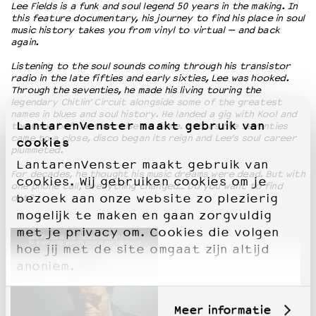
Lee Fields is a funk and soul legend 50 years in the making. In
this feature documentary, his journey to find his place in soul
music history takes you from vinyl to virtual — and back
again.
Listening to the soul sounds coming through his transistor
radio in the late fifties and early sixties, Lee was hooked.
Through the seventies, he made his living touring the
legendary Chitlin’ Circuit alongside some of the greatest
names in blues and soul history. He landed a gig with Kool and
LantarenVenster maakt gebruik van
the Gang before their rise to fame. But, as the seventies
came to a close, disco began its reign and Lee’s soul career
cookies
plummeted.
LantarenVenster maakt gebruik van
For decades, he thought his music dreams were dead. But with
cookies. Wij gebruiken cookies om je
one phone call, everything changed… Do you want to find
bezoek aan onze website zo plezierig
out?
mogelijk te maken en gaan zorgvuldig
met je privacy om. Cookies die volgen
hoe jij met de site omgaat zijn altijd
anoniem.
Meer informatie