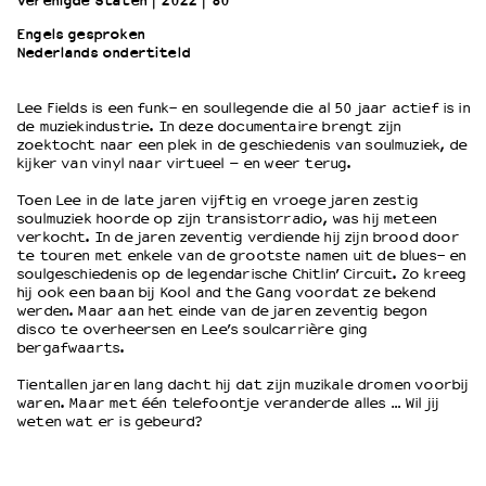
Verenigde Staten
2022
80’
Engels gesproken
Nederlands ondertiteld
OVER LANTARENVENSTER
Wat we doen
Lee Fields is een funk- en soullegende die al 50 jaar actief is in
Werken bij
de muziekindustrie. In deze documentaire brengt zijn
Wie is wie
zoektocht naar een plek in de geschiedenis van soulmuziek, de
Word vriend
kijker van vinyl naar virtueel – en weer terug.
Historie
Toen Lee in de late jaren vijftig en vroege jaren zestig
Partners
soulmuziek hoorde op zijn transistorradio, was hij meteen
verkocht. In de jaren zeventig verdiende hij zijn brood door
Huisregels
te touren met enkele van de grootste namen uit de blues- en
Privacyverklaring
soulgeschiedenis op de legendarische Chitlin’ Circuit. Zo kreeg
Integriteits- en gedragscode
hij ook een baan bij Kool and the Gang voordat ze bekend
werden. Maar aan het einde van de jaren zeventig begon
Duurzaamheid
disco te overheersen en Lee’s soulcarrière ging
Culturele boycot Israël
bergafwaarts.
Ruimte voor artistieke vrijheid – VNPF
Tientallen jaren lang dacht hij dat zijn muzikale dromen voorbij
waren. Maar met één telefoontje veranderde alles … Wil jij
weten wat er is gebeurd?