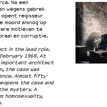
rca. Na een
en wegens gebrek
er opent regisseur
de moord alsnog op
rdere motieven te
oraal en corruptie.
ct in the lead role.
 February 1968. At
 important architect
on, the case was
ence. Almost fifty
 reopens the case and
the mystery. A
: homosexuality,
.