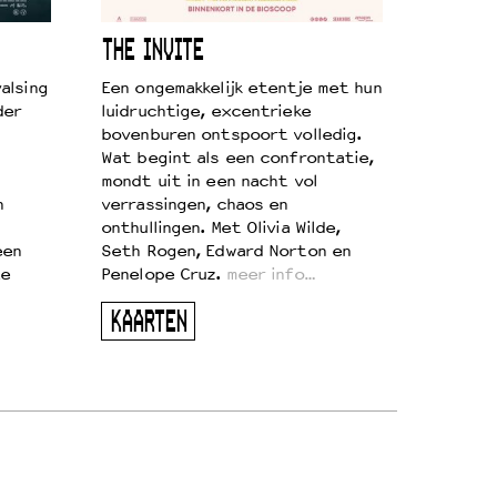
THE INVITE
alsing
Een ongemakkelijk etentje met hun
der
luidruchtige, excentrieke
bovenburen ontspoort volledig.
Wat begint als een confrontatie,
mondt uit in een nacht vol
n
verrassingen, chaos en
onthullingen. Met Olivia Wilde,
een
Seth Rogen, Edward Norton en
te
Penelope Cruz.
meer info…
KAARTEN