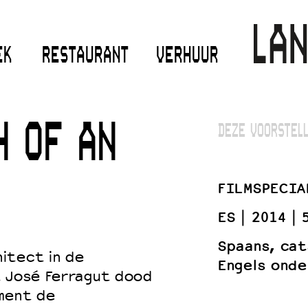
EK
RESTAURANT
VERHUUR
H OF AN
DEZE VOORSTELL
FILMSPECIA
ES
2014
Spaans, cat
itect in de
Engels onde
t José Ferragut dood
ment de