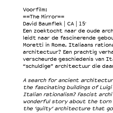
Duurzaamheid
Voorfilm:
Culturele boycot Israël
==The Mirror==
David Baumflek | CA | 15′
Ruimte voor artistieke vrijheid –
Een zoektocht naar de oude archi
leidt naar de fascinerende gebou
Moretti in Rome. Italiaans ration
architectuur? Een prachtig verh
verscheurde geschiedenis van It
“schuldige” architectuur die daar
A search for ancient architectur
the fascinating buildings of Luigi
Italian rationalism? Fascist arch
wonderful story about the torn 
the ‘guilty’ architecture that go