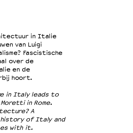
 VNPF
tectuur in Italie
wen van Luigi
alisme? Fascistische
aal over de
alie en de
bij hoort.
e in Italy leads to
 Moretti in Rome.
itecture? A
history of Italy and
es with it.