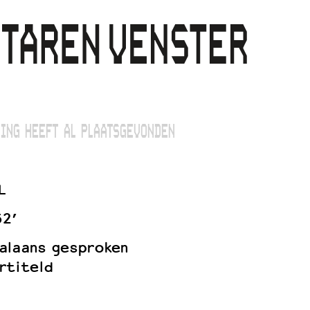
ING HEEFT AL PLAATSGEVONDEN
L
52’
alaans gesproken
rtiteld