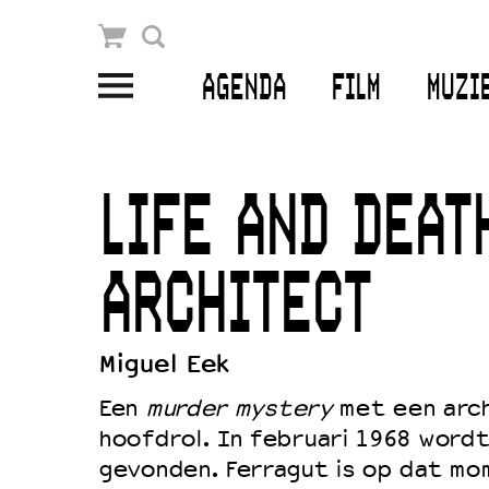
Winkelmandje
Zoek
AGENDA
FILM
MUZI
PLAN JE BEZOEK
Openingstijden & contact
LIFE AND DEAT
Bereikbaarheid
Kaartverkoop
ARCHITECT
Miguel Eek
EDUCATIE
Een
murder mystery
met een arch
Schoolvoorstellingen
hoofdrol. In februari 1968 word
Filmprogramma’s Primair Onderwijs
gevonden. Ferragut is op dat mo