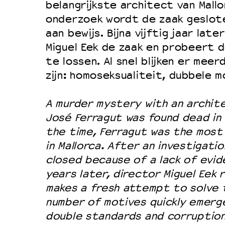
Filmprogramma’s VO/MBO
belangrijkste architect van Mallo
Speciale educatieprogramma’s
onderzoek wordt de zaak geslot
aan bewijs. Bijna vijftig jaar lat
Miguel Eek de zaak en probeert 
OVER LANTARENVENSTER
te lossen. Al snel blijken er mee
zijn: homoseksualiteit, dubbele m
Wat we doen
Werken bij
A murder mystery with an archite
Wie is wie
José Ferragut was found dead in
the time, Ferragut was the most
Word vriend
in Mallorca. After an investigati
Historie
closed because of a lack of evid
Partners
years later, director Miguel Eek
Huisregels
makes a fresh attempt to solve 
number of motives quickly emerge
Privacyverklaring
double standards and corruption
Integriteits- en gedragscode