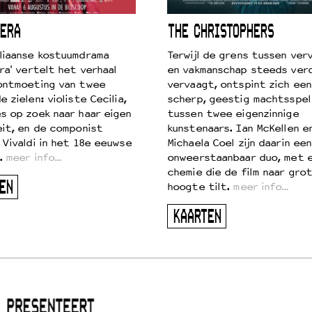
ERA
THE CHRISTOPHERS
liaanse kostuumdrama
Terwijl de grens tussen verv
ra' vertelt het verhaal
en vakmanschap steeds ver
ontmoeting van twee
vervaagt, ontspint zich een
 zielen: violiste Cecilia,
scherp, geestig machtsspel
s op zoek naar haar eigen
tussen twee eigenzinnige
eit, en de componist
kunstenaars. Ian McKellen e
 Vivaldi in het 18e eeuwse
Michaela Coel zijn daarin een
.
meer info…
onweerstaanbaar duo, met 
chemie die de film naar gro
EN
hoogte tilt.
meer info…
KAARTEN