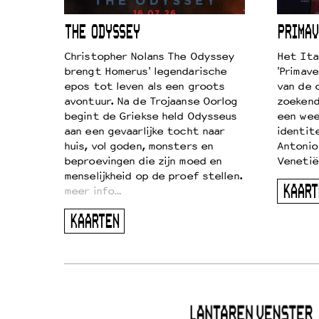
ICL
THE ODYSSEY
PRIMAV
k je de
Christopher Nolans The Odyssey
Het Ita
aires
brengt Homerus' legendarische
'Primave
on
epos tot leven als een groots
van de 
…
avontuur. Na de Trojaanse Oorlog
zoekende
begint de Griekse held Odysseus
een wee
aan een gevaarlijke tocht naar
identit
huis, vol goden, monsters en
Antonio
beproevingen die zijn moed en
Venetië
menselijkheid op de proef stellen.
KAART
meer info…
KAARTEN