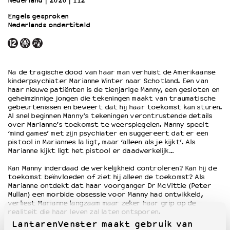
Nederland
2020
112’
Engels gesproken
Nederlands ondertiteld
OVER LANTARENVENSTER
Wat we doen
Werken bij
Wie is wie
Na de tragische dood van haar man verhuist de Amerikaanse
Word vriend
kinderpsychiater Marianne Winter naar Schotland. Een van
Historie
haar nieuwe patiënten is de tienjarige Manny, een gesloten en
geheimzinnige jongen die tekeningen maakt van traumatische
Partners
gebeurtenissen en beweert dat hij haar toekomst kan sturen.
Huisregels
Al snel beginnen Manny’s tekeningen verontrustende details
over Marianne’s toekomst te weerspiegelen. Manny speelt
Privacyverklaring
‘mind games’ met zijn psychiater en suggereert dat er een
Integriteits- en gedragscode
pistool in Mariannes la ligt, maar ‘alleen als je kijkt’. Als
Duurzaamheid
Marianne kijkt ligt het pistool er daadwerkelijk…
Culturele boycot Israël
Kan Manny inderdaad de werkelijkheid controleren? Kan hij de
Ruimte voor artistieke vrijheid – VNPF
toekomst beïnvloeden of ziet hij alleen de toekomst? Als
Marianne ontdekt dat haar voorganger Dr McVittie (Peter
Mullan) een morbide obsessie voor Manny had ontwikkeld,
verliest Marianne langzaam maar zeker haar grip op de
realiteit die haar leven zal laten ontsporen.
LantarenVenster maakt gebruik van