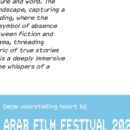
ure and word. The
ndscape, capturing a
ding, where the
symbol of absence
tween fiction and
rama, threading
ric of true stories
is a deeply immersive
e whispers of a
Deze voorstelling hoort bij
ARAB FILM FESTIVAL 20