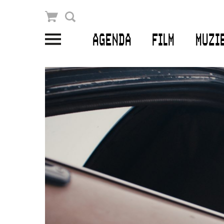
Winkelmandje
Zoek
AGENDA
FILM
MUZI
PLAN JE BEZOEK
Openingstijden & contact
Bereikbaarheid
Kaartverkoop
EDUCATIE
Schoolvoorstellingen
Filmprogramma’s Primair Onderwijs