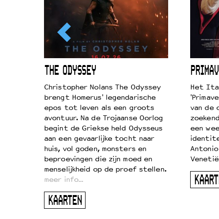
ICL
THE ODYSSEY
PRIMAV
k je de
Christopher Nolans The Odyssey
Het Ita
aires
brengt Homerus' legendarische
'Primave
on
epos tot leven als een groots
van de 
…
avontuur. Na de Trojaanse Oorlog
zoekende
begint de Griekse held Odysseus
een wee
aan een gevaarlijke tocht naar
identit
huis, vol goden, monsters en
Antonio
beproevingen die zijn moed en
Venetië
menselijkheid op de proef stellen.
KAART
meer info…
KAARTEN