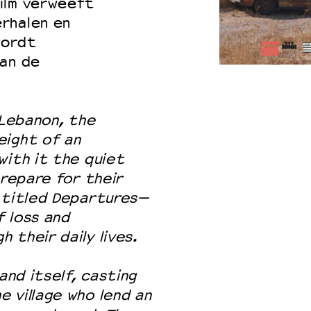
ilm verweeft
rhalen en
wordt
van de
 Lebanon, the
eight of an
with it the quiet
prepare for their
y titled Departures—
 loss and
 their daily lives.
and itself, casting
 village who lend an