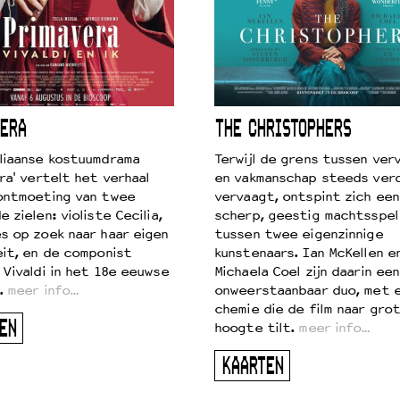
ERA
THE CHRISTOPHERS
liaanse kostuumdrama
Terwijl de grens tussen verv
ra' vertelt het verhaal
en vakmanschap steeds ver
ontmoeting van twee
vervaagt, ontspint zich een
 zielen: violiste Cecilia,
scherp, geestig machtsspel
s op zoek naar haar eigen
tussen twee eigenzinnige
eit, en de componist
kunstenaars. Ian McKellen e
 Vivaldi in het 18e eeuwse
Michaela Coel zijn daarin een
.
meer info…
onweerstaanbaar duo, met 
chemie die de film naar gro
EN
hoogte tilt.
meer info…
KAARTEN