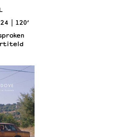
L
024
120’
sproken
rtiteld