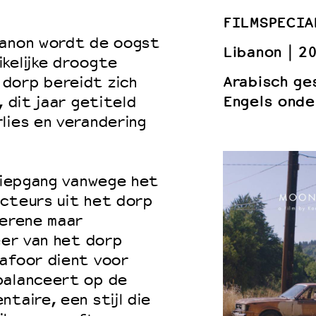
FILMSPECIA
banon wordt de oogst
Libanon
2
kelijke droogte
 VNPF
Arabisch ge
dorp bereidt zich
Engels onde
, dit jaar getiteld
lies en verandering
 diepgang vanwege het
acteurs uit het dorp
serene maar
eer van het dorp
tafoor dient voor
alanceert op de
taire, een stijl die