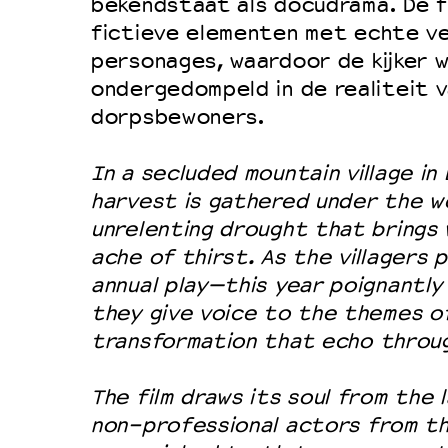
bekendstaat als docudrama. De f
fictieve elementen met echte ve
personages, waardoor de kijker 
ondergedompeld in de realiteit 
dorpsbewoners.
In a secluded mountain village in
harvest is gathered under the w
unrelenting drought that brings 
ache of thirst. As the villagers 
annual play—this year poignantl
they give voice to the themes of
transformation that echo through
The film draws its soul from the l
non-professional actors from the