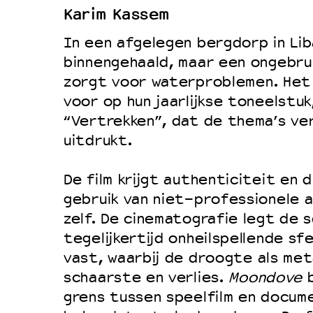
Karim Kassem
Duurzaamheid
In een afgelegen bergdorp in Li
Culturele boycot Israël
binnengehaald, maar een ongebrui
Ruimte voor artistieke vrijheid –
zorgt voor waterproblemen. Het 
voor op hun jaarlijkse toneelstuk
“Vertrekken”, dat de thema’s ver
uitdrukt.
De film krijgt authenticiteit en
gebruik van niet-professionele 
zelf. De cinematografie legt de 
tegelijkertijd onheilspellende sf
vast, waarbij de droogte als me
schaarste en verlies.
Moondove
b
grens tussen speelfilm en documen