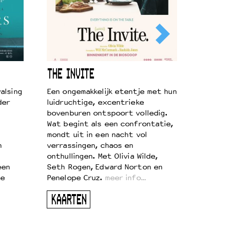
THE INVITE
alsing
Een ongemakkelijk etentje met hun
der
luidruchtige, excentrieke
bovenburen ontspoort volledig.
Wat begint als een confrontatie,
mondt uit in een nacht vol
n
verrassingen, chaos en
onthullingen. Met Olivia Wilde,
een
Seth Rogen, Edward Norton en
te
Penelope Cruz.
meer info…
KAARTEN