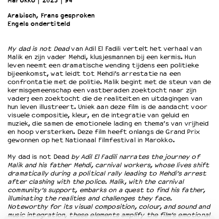
Marokko
2023
94’
Arabisch, Frans gesproken
Engels ondertiteld
OVER LANTARENVENSTER
Wat we doen
My dad is not Dead
van Adil El Fadili vertelt het verhaal van
Werken bij
Malik en zijn vader Mehdi, klusjesmannen bij een kermis. Hun
Wie is wie
leven neemt een dramatische wending tijdens een politieke
Word vriend
bijeenkomst, wat leidt tot Mehdi’s arrestatie na een
confrontatie met de politie. Malik begint met de steun van de
Historie
kermisgemeenschap een vastberaden zoektocht naar zijn
Partners
vader; een zoektocht die de realiteiten en uitdagingen van
hun leven illustreert. Uniek aan deze film is de aandacht voor
Huisregels
visuele compositie, kleur, en de integratie van geluid en
Privacyverklaring
muziek, die samen de emotionele lading en thema’s van vrijheid
Integriteits- en gedragscode
en hoop versterken. Deze film heeft onlangs de Grand Prix
gewonnen op het Nationaal Filmfestival in Marokko.
Duurzaamheid
Culturele boycot Israël
My dad is not Dead
by Adil El Fadili narrates the journey of
Malik and his father Mehdi, carnival workers, whose lives shift
Ruimte voor artistieke vrijheid – VNPF
dramatically during a political rally leading to Mehdi’s arrest
after clashing with the police. Malik, with the carnival
community’s support, embarks on a quest to find his father,
illuminating the realities and challenges they face.
Noteworthy for its visual composition, colour, and sound and
music integration, these elements amplify the film’s emotional