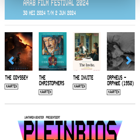
ARAB FILM FESTIVAL 2024
30 MEI 2024 T/M 2 JUN 2024
THE ODYSSEY
THE
THE INVITE
ORPHEUS –
CHRISTOPHERS
ORPHÉE (1950)
KAARTEN
KAARTEN
KAARTEN
KAARTEN