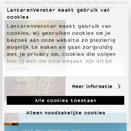
depth and themes of freedom and hope. The film recently won
the Grand Prix at the National Film Festival in Morocco.
LantarenVenster maakt gebruik van
cookies
LantarenVenster maakt gebruik van
cookies. Wij gebruiken cookies om je
bezoek aan onze website zo plezierig
mogelijk te maken en gaan zorgvuldig
met je privacy om. Cookies die volgen
hoe jij met de site omgaat zijn altijd
anoniem.
Meer informatie
Alle cookies toestaan
Alleen noodzakelijke cookies
Deze voorstelling hoort bij