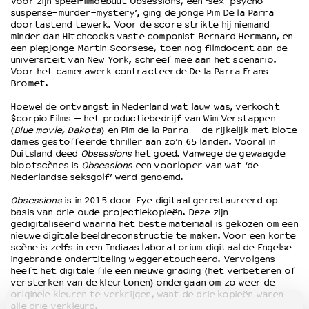
Voor zijn speelfilmdebuut Obsessions, een ‘sex-psycho-
suspense-murder-mystery’, ging de jonge Pim De la Parra
doortastend tewerk. Voor de score strikte hij niemand
minder dan Hitchcocks vaste componist Bernard Hermann, en
een piepjonge Martin Scorsese, toen nog filmdocent aan de
universiteit van New York, schreef mee aan het scenario.
Voor het camerawerk contracteerde De la Parra Frans
Bromet.
Hoewel de ontvangst in Nederland wat lauw was, verkocht
$corpio Films — het productiebedrijf van Wim Verstappen
(
Blue movie, Dakota
) en Pim de la Parra — de rijkelijk met blote
dames gestoffeerde thriller aan zo’n 65 landen. Vooral in
Duitsland deed
Obsessions
het goed. Vanwege de gewaagde
blootscènes is
Obsessions
een voorloper van wat ‘de
Nederlandse seksgolf’ werd genoemd.
Obsessions
is in 2015 door Eye digitaal gerestaureerd op
basis van drie oude projectiekopieën. Deze zijn
gedigitaliseerd waarna het beste materiaal is gekozen om een
nieuwe digitale beeldreconstructie te maken. Voor een korte
scène is zelfs in een Indiaas laboratorium digitaal de Engelse
ingebrande ondertiteling weggeretoucheerd. Vervolgens
heeft het digitale file een nieuwe grading (het verbeteren of
versterken van de kleurtonen) ondergaan om zo weer de
originele kleuren te verkrijgen, want de drie kopieën waren
alle drie verkleurd.