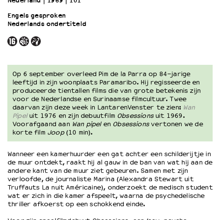
Nederland
1969
101’
Engels gesproken
Nederlands ondertiteld
OVER LANTARENVENSTER
Wat we doen
Werken bij
Wie is wie
Word vriend
Op 6 september overleed Pim de la Parra op 84-jarige
leeftijd in zijn woonplaats Paramaribo. Hij regisseerde en
Historie
produceerde tientallen films die van grote betekenis zijn
Partners
voor de Nederlandse en Surinaamse filmcultuur. Twee
daarvan zijn deze week in LantarenVenster te zien:
Wan
Huisregels
Pipel
uit 1976 en zijn debuutfilm
Obsessions
uit 1969.
Privacyverklaring
Voorafgaand aan
Wan pipel
en
Obsessions
vertonen we de
Integriteits- en gedragscode
korte film
Joop
(10 min).
Duurzaamheid
Wanneer een kamerhuurder een gat achter een schilderijtje in
Culturele boycot Israël
de muur ontdekt, raakt hij al gauw in de ban van wat hij aan de
Ruimte voor artistieke vrijheid – VNPF
andere kant van de muur ziet gebeuren. Samen met zijn
verloofde, de journaliste Marina (Alexandra Stewart uit
Truffauts La nuit Américaine), onderzoekt de medisch student
wat er zich in die kamer afspeelt, waarna de psychedelische
thriller afkoerst op een schokkend einde.