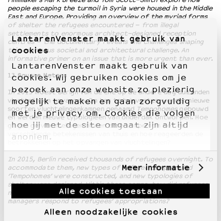
people escaping the turmoil in Syria were housed in the Middle
East and Europe. Providing an overview of the myriad forms
of shelter the refugees encountered – from illegal
settlements to enormous architect-designed reception
LantarenVenster maakt gebruik van
centres – the documentary reveals the challenges shaping
cookies
this enormous societal and architectural challenge. An
informative primer on an issue that is more urgent than ever.
LantarenVenster maakt gebruik van
13 Square Meters
cookies. Wij gebruiken cookies om je
bezoek aan onze website zo plezierig
In 2015 moest Berlijn van de ene op de andere dag duizenden
vluchtelingen opvangen. Om hen te huisvesten, werden nieuwe
mogelijk te maken en gaan zorgvuldig
soorten vluchtelingenkampen genaamd
Tempohomes
gebouwd
met je privacy om. Cookies die volgen
en werden nieuwe typologieën van onderdak ontworpen. Hoe
hoe jij met de site omgaat zijn altijd
gingen de vluchtelingen binnen deze kampen om met de
verschillende betekenissen van thuis en hoe reageerden de
anoniem.
betrokkenen op het opvangen van vluchtelingen?
In 2015, Berlin received thousands of refugees overnight. To
Meer informatie
accommodate them, new types of refugee camps called
‘Tempohomes’ were constructed, and new typologies of
shelter were designed. Within these camps, how did refugees
Alle cookies toestaan
navigate the meanings of ‘home’, and how did the camp
managers respond to refugees’ appropriations?
Alleen noodzakelijke cookies