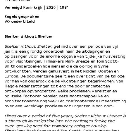
Verenigd Koninkrijk
2020
108’
OVER LANTARENVENSTER
Engels gesproken
VO ondertiteld
Wat we doen
Werken bij
Shelter Without Shelter
Wie is wie
Word vriend
Shelter Without Shelter,
gefilmd over een periode van vijf
Historie
jaar, is een grondig onderzoek naar de uitdagingen en
oplossingen voor de enorme opgave van tijdelijke huisvesting
Partners
voor vluchtelingen. Filmmakers Mark Breeze en Tom Scott-
Huisregels
Smith onderzoeken hoe mensen die de oorlog in Syrië
ontvluchtten, werden gehuisvest in het Midden-Oosten en
Privacyverklaring
Europa. De documentaire geeft een overzicht van de talloze
Integriteits- en gedragscode
vormen van onderdak die de vluchtelingen tegenkwamen, van
Duurzaamheid
illegale nederzettingen tot enorme door architecten
ontworpen opvangcentra. Welke problemen, vereisten en
Culturele boycot Israël
politieke factoren bepalen deze maatschappelijke en
Ruimte voor artistieke vrijheid – VNPF
architectonische opgave? Een confronterende uiteenzetting
over een wereldwijd probleem dat urgenter is dan ooit.
Filmed over a period of five years, Shelter Without Shelter is
a thorough investigation into the challenges facing the
ever-growing need for temporary refugee housing.
Filmmakers Mark Breeze and Tom Scott-Smith explore how