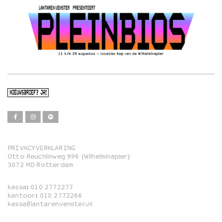
NIEUWSBRIEF? JA!
PRIVACYVERKLARING
Otto Reuchlinweg 996 (Wilhelminapier)
Film
3072 MD Rotterdam
Muziek
kassa:
010 2772277
Familie
kantoor:
010 2772266
kassa@lantarenvenster.nl
Film in English