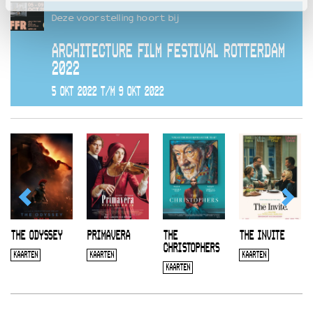
Deze voorstelling hoort bij
ARCHITECTURE FILM FESTIVAL ROTTERDAM
2022
5 OKT 2022 T/M 9 OKT 2022
THE ODYSSEY
PRIMAVERA
THE
THE INVITE
CHRISTOPHERS
KAARTEN
KAARTEN
KAARTEN
KAARTEN