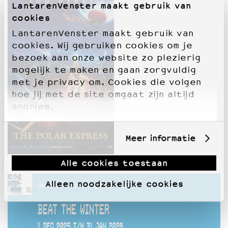
LantarenVenster maakt gebruik van
cookies
LantarenVenster maakt gebruik van
cookies. Wij gebruiken cookies om je
bezoek aan onze website zo plezierig
mogelijk te maken en gaan zorgvuldig
met je privacy om. Cookies die volgen
hoe jij met de site omgaat zijn altijd
anoniem.
Meer informatie
Alle cookies toestaan
Alleen noodzakelijke cookies
Deze voorstelling hoort bij
BEAT THE WINTER
1 DEC 2025 T/M 31 JAN 2026