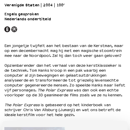
Verenigde Staten
2004
100’
Engels gesproken
OVER LANTARENVENSTER
Nederlands ondertiteld
Wat we doen
Werken bij
Wie is wie
Word vriend
Een jongetje twijfelt aan het bestaan van de Kerstman, maar
Historie
op een decembernacht mag hij met een magische stoomtrein
mee naar de Noordpool. Zal hij dan toch weer gaan geloven?
Partners
Huisregels
Opzienbarender dan het verhaal van deze kerstklassieker is
de techniek. Tom Hanks kroop in een pak waarbij een
Privacyverklaring
computer al zijn bewegingen en gelaatsuitdrukkingen
Integriteits- en gedragscode
analyseerde en transformeerde tot griezelig levensechte
Duurzaamheid
computer gegenereerde mensen. Zo speelde Hanks maar liefst
vijf personages.
The Polar Express
was dan ook een echte
Culturele boycot Israël
voorloper op de 3D geanimeerde films zoals we ze nu kennen.
Ruimte voor artistieke vrijheid – VNPF
The Polar Express
is gebaseerd op het kinderboek van
schrijver Chris Van Allsburg (Jumanji) en wat ons betreft de
ideale kerstfilm voor het hele gezin.